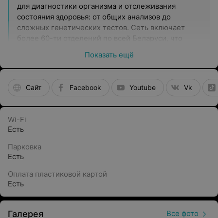
для диагностики организма и отслеживания
состояния здоровья: от общих анализов до
сложных генетических тестов. Сеть включает
более 60-ти отделений по всей Беларуси, что
может позволить пациентам выбрать ближайший
Показать ещё
центр медицинских анализов. Также доступна
выездная служба для удобного забора
биоматериала.
Сайт
Facebook
Youtube
Vk
Современное оборудование и качественные
исследования
Wi-Fi
Лабораторные исследования выполняются на
Есть
современном оборудовании. Центры
HELIX
Парковка
(ХЕЛИКС)
также оснащены
системами
Есть
автоматизированного анализа, что повышает
корректность и оперативность диагностики.
Все
Оплата пластиковой картой
исследования проводятся с четким соблюдением
Есть
технологических процессов, что способствует
высокому качеству лабораторной диагностики.
Галерея
Все фото