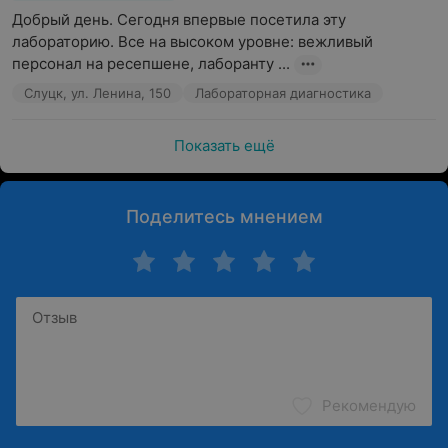
Добрый день. Сегодня впервые посетила эту 
аутоиммунных заболеваний;
лабораторию. Все на высоком уровне: вежливый 
иммунологические исследования и определение
персонал на ресепшене, лаборанту ...
поствакцинального иммунитета;
Слуцк, ул. Ленина, 150
Лабораторная диагностика
микробиологические исследования;
токсико-химические исследования;
Показать ещё
микроскопические исследования.
В международной лаборатории
HELIX (ХЕЛИКС)
Поделитесь мнением
предлагается пройти комплексные лабораторные
обследования состояния здоровья по специальным
программам, разработанным для мужчин, женщин и
детей.
Обращаем ваше внимание, что обязательна
консультация специалиста: рекламируемые
медицинские услуги могут иметь
Рекомендую
противопоказания и побочные реакции.