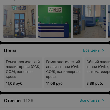
Высокие стандарты качества проводимых
исследований подтверждаются аттестатом
аккредитации международного стандарта «СТБ
ISO 15189−2015 Медицинские лаборатории.
Требования к качеству».
Опытные специалисты
Персонал медицинской лаборатории
HELIX
(ХЕЛИКС)
обладает большим опытом и
Цены
Все цены
необходимой квалификацией для проведения
исследований и выдачи соответствующих
Гематологический
Гематологический
Общий анал
заключений.
анализ крови (ОАК,
анализ крови (ОАК,
крови (ОАК),
СОЭ), венозная
СОЭ), капиллярная
автоматизир
кровь
кровь
11,08 руб.
11,08 руб.
8,89 руб.
Международная медицинская лаборатория
HELIX
(ХЕЛИКС)
выполняет следующие виды исследований:
общие анализы (исследования крови с взятием
Отзывы
1139
Все отзывы
биоматериала из пальца и вены, анализы мочи и
кала);