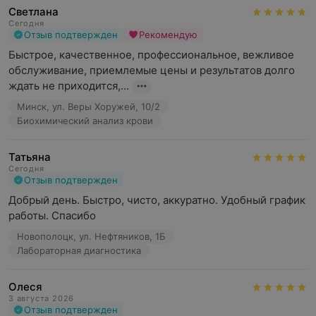
Светлана
лабораторный анализ эякулята и секрета простаты;
Сегодня
Отзыв подтвержден
Рекомендую
исследования на наличие воспалительных
Быстрое, качественное, профессиональное, вежливое 
процессов (белковые фракции, ревматоидная
обслуживание, приемлемые цены и результатов долго 
панель, маркеры воспаления);
ждать не приходится,...
анализы на витамины и микроэлементы;
Минск, ул. Веры Хоружей, 10/2
Биохимический анализ крови
лекарственный мониторинг;
исследования, связанные с определением состояния
Татьяна
внутренних органов;
Сегодня
Отзыв подтвержден
исследования, направленные на диагностику
Добрый день. Быстро, чисто, аккуратно. Удобный график 
сахарного диабета;
работы. Спасибо
исследования, направленные на диагностику
Новополоцк, ул. Нефтяников, 1Б
анемий;
Лабораторная диагностика
панель для оценки риска новообразований;
Олеся
аллергологические исследования;
3 августа 2026
Отзыв подтвержден
исследования, направленные на диагностику